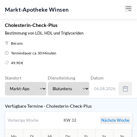
Markt-Apotheke Winsen
Cholesterin-Check-Plus
Bestimmung von LDL, HDL und Triglyceriden
Bei uns
Termindauer ca. 30 Minuten
49.90 €
Standort
Dienstleistung
Datum
06.08.2026
Verwenden Sie Tab um 
Verfügbare Termine - Cholesterin-Check-Plus
Vorherige Woche
KW 32
Nächste Woche
Mo.
Di.
Mi.
Do.
Fr.
Sa.
So.